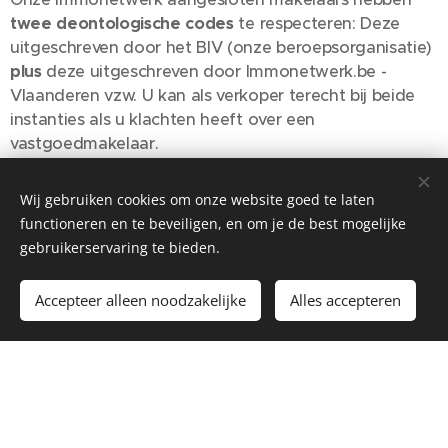
twee deontologische codes
te respecteren: Deze
uitgeschreven door het BIV (onze beroepsorganisatie)
plus
deze uitgeschreven door Immonetwerk.be -
Vlaanderen vzw. U kan als verkoper terecht bij beide
instanties als u klachten heeft over een
vastgoedmakelaar.
Welk veilig gevoel geeft u dat?
Wij gebruiken cookies om onze website goed te laten
functioneren en te beveiligen, en om je de best mogelijke
gebruikerservaring te bieden.
Accepteer alleen noodzakelijke
Alles accepteren
Welke méérwaarde geven we als
Immonetwerk.be Vlaanderen vzw
aan onze kopers van vastgoed?
Uiteindelijk zijn het de kopers die de moeilijkste positie