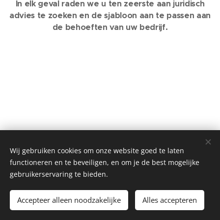
In elk geval raden we u ten zeerste aan juridisch
advies te zoeken en de sjabloon aan te passen aan
de behoeften van uw bedrijf.
Wij gebruiken cookies om onze website goed te laten
functioneren en te beveiligen, en om je de best mogelijke
gebruikerservaring te bieden.
Copyright 2025 Immonetwerk vzw - Alle rechten voorbehouden
Privacy
-
Disclaimer
-
Cookiebeleid
Cookies
Accepteer alleen noodzakelijke
Alles accepteren