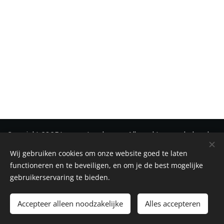
Copyright 2025 Immonetwerk vzw - Alle rechten voorbehouden
Wij gebruiken cookies om onze website goed te laten
Privacy
-
Disclaimer
-
Cookiebeleid
Cookies
functioneren en te beveiligen, en om je de best mogelijke
gebruikerservaring te bieden.
Toevoegen aan de winkelwagen
Accepteer alleen noodzakelijke
Alles accepteren