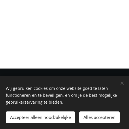
Copyright 2025 Immonetwerk vzw - Alle rechten voorbehouden
Wij gebruiken cookies om onze website goed te laten
Privacy
-
Disclaimer
-
Cookiebeleid
Cookies
functioneren en te beveiligen, en om je de best mogelijke
gebruikerservaring te bieden.
Toevoegen aan de winkelwagen
Accepteer alleen noodzakelijke
Alles accepteren