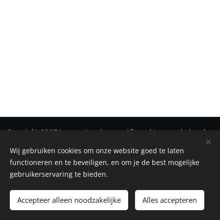
Copyright 2025 Immonetwerk vzw - Alle rechten voorbehouden
Wij gebruiken cookies om onze website goed te laten
Privacy
-
Disclaimer
-
Cookiebeleid
Cookies
functioneren en te beveiligen, en om je de best mogelijke
gebruikerservaring te bieden.
Toevoegen aan de winkelwagen
Accepteer alleen noodzakelijke
Alles accepteren