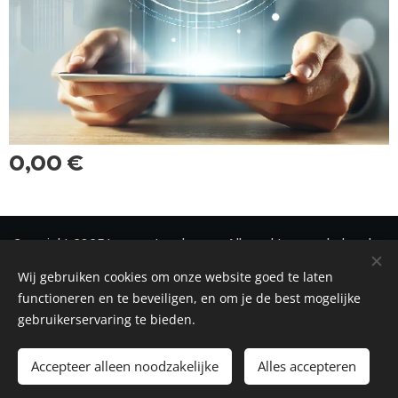
0,00
€
Copyright 2025 Immonetwerk vzw - Alle rechten voorbehouden
Wij gebruiken cookies om onze website goed te laten
Privacy
-
Disclaimer
-
Cookiebeleid
Cookies
functioneren en te beveiligen, en om je de best mogelijke
gebruikerservaring te bieden.
Toevoegen aan de winkelwagen
Accepteer alleen noodzakelijke
Alles accepteren