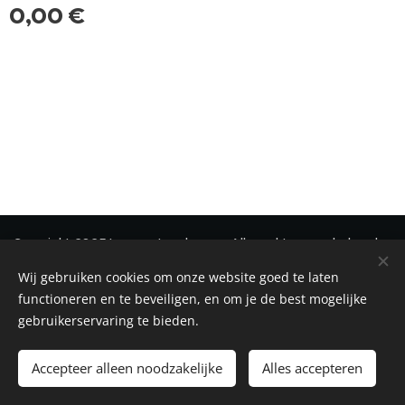
0,00
€
Copyright 2025 Immonetwerk vzw - Alle rechten voorbehouden
Wij gebruiken cookies om onze website goed te laten
Privacy
-
Disclaimer
-
Cookiebeleid
Cookies
functioneren en te beveiligen, en om je de best mogelijke
gebruikerservaring te bieden.
Toevoegen aan de winkelwagen
Accepteer alleen noodzakelijke
Alles accepteren