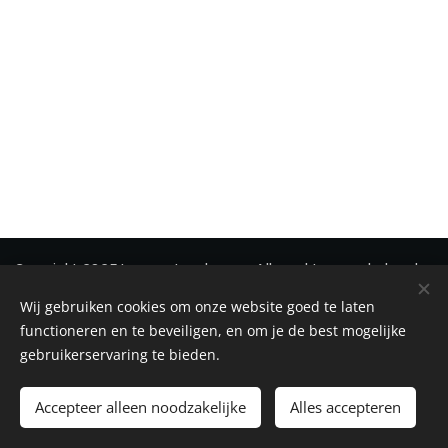
Copyright 2025 Immonetwerk vzw - Alle rechten voorbehouden
Wij gebruiken cookies om onze website goed te laten
Privacy
-
Disclaimer
-
Cookiebeleid
Cookies
functioneren en te beveiligen, en om je de best mogelijke
gebruikerservaring te bieden.
Toevoegen aan de winkelwagen
Accepteer alleen noodzakelijke
Alles accepteren